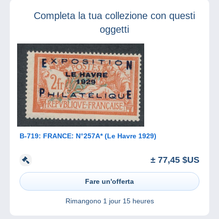
più influenti dalla
Completa la tua collezione con questi
rivista Linn’s!
oggetti
B-719: FRANCE: N°257A* (Le Havre 1929)
± 77,45 $US
Fare un'offerta
Rimangono
1 jour 15 heures