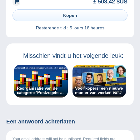
± 508,42 $US
Kopen
Resterende tijd :
5 jours 16 heures
Misschien vindt u het volgende leuk:
Reorganisatie van de
Voor kopers, een nieuwe
categorie ‘Postzegels >
manier van werken vanaf
Duitsland’
vandaag!
Een antwoord achterlaten
Your email address will not be published. Required fields are