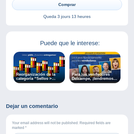
Comprar
Queda
3 jours 13 heures
Puede que le interese:
Reorganización de la
Para los vendedores
categoría “Sellos >
Delcampe, ¡tendremos
Alemania”
próximamente un nuevo
sistema!
Dejar un comentario
Your email address will not be published. Required fields are
marked
*