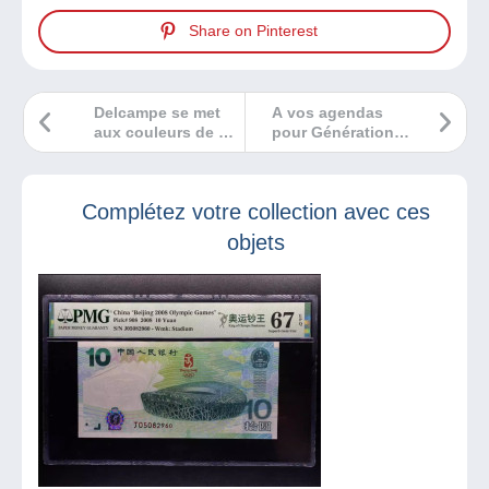
Share on Pinterest
Delcampe se met
A vos agendas
aux couleurs de la
pour Génération
Saint-Valentin
Collection
Mouscron
Complétez votre collection avec ces
objets