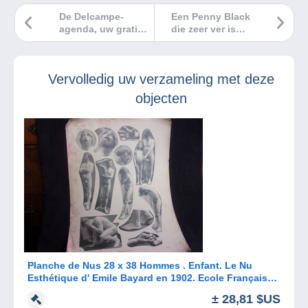
De Delcampe-
Een Penny Black
agenda, uw gratis
die zeer ver is
onmisbaar
gereisd!
hulpmiddel!
Vervolledig uw verzameling met deze
objecten
Planche de Nus 28 x 38 Hommes . Enfant. Le Nu
Esthétique d' Emile Bayard en 1902. Ecole Française.
Nu Académique .
± 28,81 $US