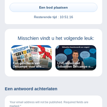
Een bod plaatsen
Resterende tijd :
10:51:16
Misschien vindt u het volgende leuk:
Een geschenk van
LIVE-video met
Delcampe voor alle
Sébastien Delcampe op
verzamelaars!
07/03/2024!
Een antwoord achterlaten
Your email address will not be published. Required fields are
marked
*