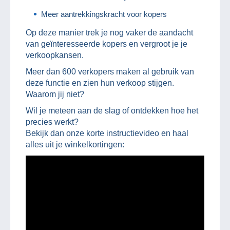
Meer aantrekkingskracht voor kopers
Op deze manier trek je nog vaker de aandacht
van geïnteresseerde kopers en vergroot je je
verkoopkansen.
Meer dan 600 verkopers maken al gebruik van
deze functie en zien hun verkoop stijgen.
Waarom jij niet?
Wil je meteen aan de slag of ontdekken hoe het
precies werkt?
Bekijk dan onze korte instructievideo en haal
alles uit je winkelkortingen: