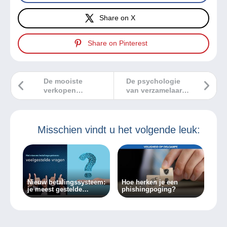
Share on X
Share on Pinterest
De mooiste
De psychologie
verkopen
van verzamelaars:
Delcampe mei
waarom
2026
verzamelen we?
Misschien vindt u het volgende leuk:
Nieuw betalingssysteem:
Hoe herken je een
je meest gestelde
phishingpoging?
vragen.