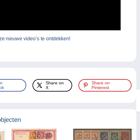
e nieuwe video’s te ontdekken!
on
Share on
Share on
ok
X
Pinterest
objecten