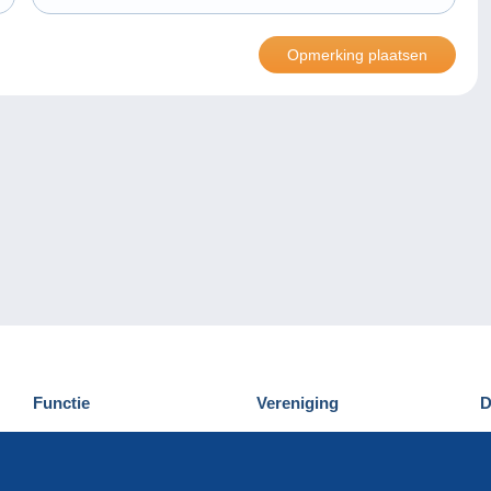
Functie
Vereniging
D
Nieuwigheden
Wie zijn wij
D
Tips
Privacy
C
Commercieel