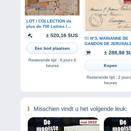
LOT / COLLECTION de
plus de 700 Lettres /
Marques postales /
± 520,16 $US
documents anciens 1700-
!!! N°3, MARIANNE DE
1950 / voir 50 scans
GANDON DE JERUSAL
Een bod plaatsen
SEUL SUR LETTRE PET
± 288,98 $
FORMAT DE1948 POUR
LIMOGES. SUPERBE
Resterende tijd :
6 jours 6
heures
Kopen
Resterende tijd :
2 jours
heures
Misschien vindt u het volgende leuk: