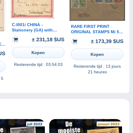
C-I001/ CHINA -
RARE FIRST PRINT
Stationery (GA) with
ORIGINAL STAMPS Mi 5 -
added franking, Chefoo
7 Y&T 824 - 826 on a
± 231,18 $US
± 173,39 $US
14.12.00 to Germany, from
cover to Singapore in
EM
crew-member SMS Hansa
1950. Cancel. SWATOW
IT
Kopen
US
SHANTU 汕头市
Kopen
Resterende tijd :
03:54:03
Resterende tijd :
13 jours
21 heures
 5