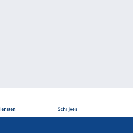
iensten
Schrijven
elcampe ontdekken
Een bericht
ontact
verzenden