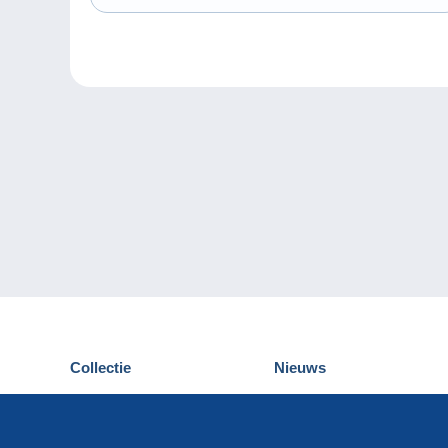
Collectie
Nieuws
Postkaarten
Delcampe Evenementen
Postzegels
Wedstrijden
Munten en Bankbiljetten