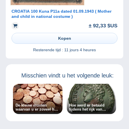
CROATIA 100 Kuna P11a dated 01.09.1943 ( Mother
and child in national costume )
± 92,33 $US
Kopen
Resterende tijd :
11 jours 4 heures
Misschien vindt u het volgende leuk:
De kleine munten
Hoe werd er betaald
waarvan u er zoveel hebt
tijdens het rijk van
kunnen binnenkort een
Nero?
bron van inkomsten
zijn!