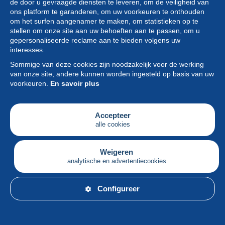
de door u gevraagde diensten te leveren, om de veiligheid van
ons platform te garanderen, om uw voorkeuren te onthouden
om het surfen aangenamer te maken, om statistieken op te
stellen om onze site aan uw behoeften aan te passen, om u
gepersonaliseerde reclame aan te bieden volgens uw
Collectie
interesses.
Sommige van deze cookies zijn noodzakelijk voor de werking
Nieuws
van onze site, andere kunnen worden ingesteld op basis van uw
voorkeuren.
En savoir plus
Functie
Vereniging
Accepteer
alle cookies
Diensten
Schrijven
Weigeren
analytische en advertentiecookies
Nederlands
Configureer
© Delcampe International srl - Alle rechten voorbehouden.
Gebruiks
&
privacyvoorwaarden.