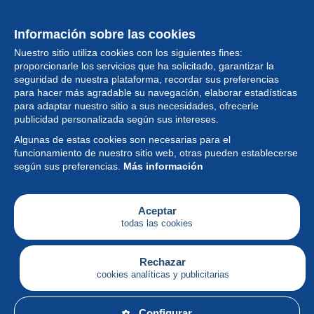
Información sobre las cookies
Nuestro sitio utiliza cookies con los siguientes fines:
proporcionarle los servicios que ha solicitado, garantizar la
seguridad de nuestra plataforma, recordar sus preferencias
para hacer más agradable su navegación, elaborar estadísticas
para adaptar nuestro sitio a sus necesidades, ofrecerle
Colección
publicidad personalizada según sus intereses.
Algunas de estas cookies son necesarias para el
Noticias
funcionamiento de nuestro sitio web, otras pueden establecerse
según sus preferencias.
Más información
Funcionalidad
Empresa
Aceptar
todas las cookies
Servicios
Escribir
Rechazar
cookies analíticas y publicitarias
Español
Configurar