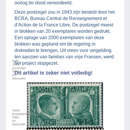
oorlog ter dood veroordeeld.
Deze postzegel zou in 1943 zijn besteld door het
BCRA, Bureau Central de Renseignement et
d’Action de la France Libre. De postzegel moest
in blokken van 20 exemplaren worden gedrukt.
Een oplage van 2000 exemplaren van deze
blokken was gepland om de regering in
diskrediet te brengen. Uit vrees voor vergelding
ten aanzien van families van vrije Fransen, werd
Italië
het project stopgezet.
1941,
postzegel
Hitler
Dit artikel is zeker niet volledig!
en
Mussolini
Valse
propagandapostzegel
Hitler
en
Mussolini