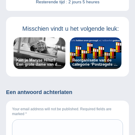
Resterende tijd :
2 jours 5 heures
Misschien vindt u het volgende leuk:
Ken je Maryse Hilsz?
Reorganisatie van de
Een grote dame van de
categorie ‘Postzegels >
luchtvaartfilatelie (1ste
Duitsland’
deel)
Een antwoord achterlaten
Your email address will not be published. Required fields are
marked
*