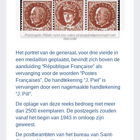
Postzegels Pétain rond een valse propagandapostzegel van
Marseille
Het portret van de generaal, voor drie vierde in
een medaillon geplaatst, bevindt zich boven de
aanduiding “République Française” als
vervanging voor de woorden “Postes
Françaises”. De handtekening “J. Piel” is
vervangen door een nagemaakte handtekening
“J. Pill”.
De oplage van deze reeks bedroeg niet meer
dan 2500 exemplaren. De postzegels zouden
vanaf het begin van 1943 in omloop zijn
geweest.
De postbeambten van het bureau van Saint-