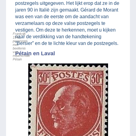
postzegels uitgegeven. Het lijkt erop dat ze in de
jaren 90 in Italië zijn gemaakt. Gérard de Morant
was een van de eerste om de aandacht van
verzamelaars op deze valse postzegels te
vestigen. Om deze te herkennen, moet u kijken
Frankrijk
naar de verdikking van de handtekening
1941,
postzegel
“Bersier” en de te lichte kleur van de postzegels.
met
beeltenis
van
Pétain en Laval
maarschalk
Pétain