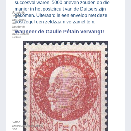
succesvol waren. 5000 brieven zouden op die
manier in het postcircuit van de Duitsers zijn
Frankrijk
gekomen. Uiteraard is een envelop met deze
1941,
postzegel
postzegel een zeldzaam verzamelitem.
met
beeltenis
van
Wanneer de Gaulle Pétain vervangt!
maarschalk
Pétain
Valse
propagandapostzegel
“de