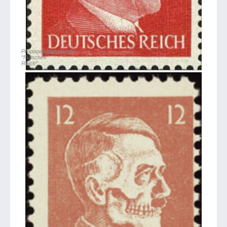
Propagandapostzegel
“Futsches
Reich”