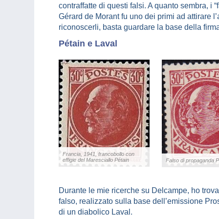
contraffatte di questi falsi. A quanto sembra, i “fa
Gérard de Morant fu uno dei primi ad attirare l’a
riconoscerli, basta guardare la base della firma
Pétain e Laval
Francia, 1941, francobollo con
effigie del Maresciallo Pétain
Falso di propaganda P
Durante le mie ricerche su Delcampe, ho trovato
falso, realizzato sulla base dell’emissione Pros
di un diabolico Laval.