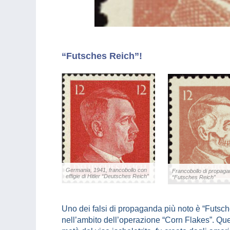
“Futsches Reich”!
Germania, 1941, francobollo con
Francobollo di propag
effigie di Hitler “Deutsches Reich”
“Futsches Reich”
Uno dei falsi di propaganda più noto è “Futsche
nell’ambito dell’operazione “Corn Flakes”. Quest