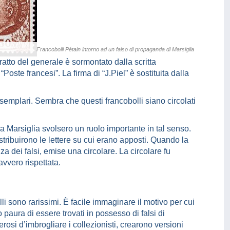
Francobolli Pétain intorno ad un falso di propaganda di Marsiglia
tratto del generale è sormontato dalla scritta
oste francesi”. La firma di “J.Piel” è sostituita dalla
esemplari. Sembra che questi francobolli siano circolati
z a Marsiglia svolsero un ruolo importante in tal senso.
istribuirono le lettere su cui erano apposti. Quando la
za dei falsi, emise una circolare. La circolare fu
davvero rispettata.
lli sono rarissimi. È facile immaginare il motivo per cui
o paura di essere trovati in possesso di falsi di
osi d’imbrogliare i collezionisti, crearono versioni