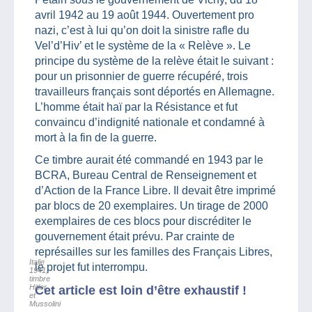
avril 1942 au 19 août 1944. Ouvertement pro
nazi, c’est à lui qu’on doit la sinistre rafle du
Vel’d’Hiv’ et le système de la « Relève ». Le
principe du système de la relève était le suivant :
pour un prisonnier de guerre récupéré, trois
travailleurs français sont déportés en Allemagne.
L’homme était haï par la Résistance et fut
convaincu d’indignité nationale et condamné à
mort à la fin de la guerre.
Ce timbre aurait été commandé en 1943 par le
BCRA, Bureau Central de Renseignement et
d’Action de la France Libre. Il devait être imprimé
par blocs de 20 exemplaires. Un tirage de 2000
exemplaires de ces blocs pour discréditer le
gouvernement était prévu. Par crainte de
représailles sur les familles des Français Libres,
Italie
le projet fut interrompu.
1941,
timbre
Hitler
Cet article est loin d’être exhaustif !
et
Mussolini