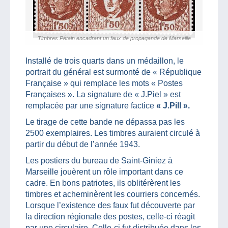
Timbres Pétain encadrant un faux de propagande de Marseille
Installé de trois quarts dans un médaillon, le
portrait du général est surmonté de « République
Française » qui remplace les mots « Postes
Françaises ». La signature de « J.Piel » est
remplacée par une signature factice
« J.Pill ».
Le tirage de cette bande ne dépassa pas les
2500 exemplaires. Les timbres auraient circulé à
partir du début de l’année 1943.
Les postiers du bureau de Saint-Giniez à
Marseille jouèrent un rôle important dans ce
cadre. En bons patriotes, ils oblitérèrent les
timbres et acheminèrent les courriers concernés.
Lorsque l’existence des faux fut découverte par
la direction régionale des postes, celle-ci réagit
par une circulaire. Celle-ci fut distribuée dans les