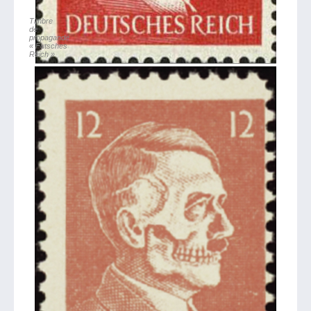
Timbre
de
propagande
« Futsches
Reich »