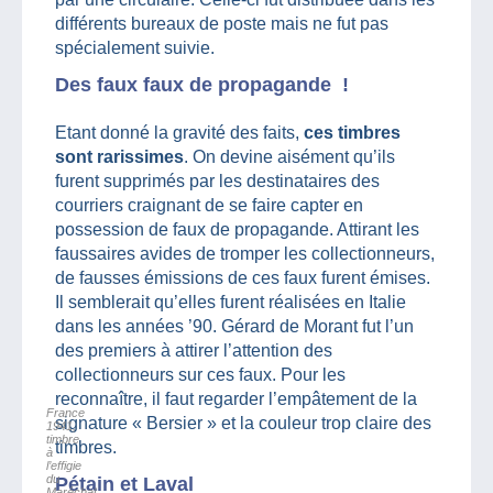
différents bureaux de poste mais ne fut pas
spécialement suivie.
Des faux faux de propagande !
Etant donné la gravité des faits,
ces timbres
sont rarissimes
. On devine aisément qu’ils
furent supprimés par les destinataires des
courriers craignant de se faire capter en
possession de faux de propagande. Attirant les
faussaires avides de tromper les collectionneurs,
de fausses émissions de ces faux furent émises.
Il semblerait qu’elles furent réalisées en Italie
dans les années ’90. Gérard de Morant fut l’un
des premiers à attirer l’attention des
collectionneurs sur ces faux. Pour les
reconnaître, il faut regarder l’empâtement de la
France
signature « Bersier » et la couleur trop claire des
1941,
timbre
timbres.
à
l’effigie
du
Pétain et Laval
Maréchal