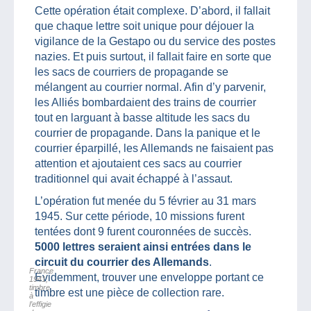
Cette opération était complexe. D’abord, il fallait
que chaque lettre soit unique pour déjouer la
vigilance de la Gestapo ou du service des postes
nazies. Et puis surtout, il fallait faire en sorte que
les sacs de courriers de propagande se
mélangent au courrier normal. Afin d’y parvenir,
les Alliés bombardaient des trains de courrier
tout en larguant à basse altitude les sacs du
courrier de propagande. Dans la panique et le
courrier éparpillé, les Allemands ne faisaient pas
attention et ajoutaient ces sacs au courrier
traditionnel qui avait échappé à l’assaut.
L’opération fut menée du 5 février au 31 mars
1945. Sur cette période, 10 missions furent
tentées dont 9 furent couronnées de succès.
5000 lettres seraient ainsi entrées dans le
circuit du courrier des Allemands
.
France
Evidemment, trouver une enveloppe portant ce
1941,
timbre
timbre est une pièce de collection rare.
à
l’effigie