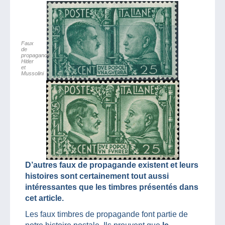
Faux
de
propagande
Hitler
et
Mussolini
D’autres faux de propagande existent et leurs
histoires sont certainement tout aussi
intéressantes que les timbres présentés dans
cet article.
Les faux timbres de propagande font partie de