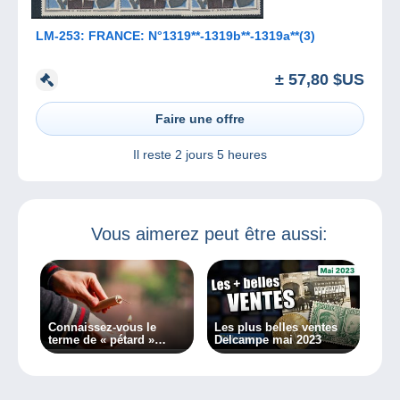
LM-253: FRANCE: N°1319**-1319b**-1319a**(3)
± 57,80 $US
Faire une offre
Il reste
2 jours 5 heures
Vous aimerez peut être aussi:
Connaissez-vous le
Les plus belles ventes
terme de « pétard »
Delcampe mai 2023
philatélique ?