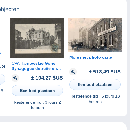
objecten
-
Moresnet photo carte
CPA Tarnowskie Gorie
US
Synagogue détruite en
± 518,49 $US
1939
± 104,27 $US
Een bod plaatsen
Een bod plaatsen
 8
Resterende tijd :
6 jours 13
heures
Resterende tijd :
3 jours 2
heures