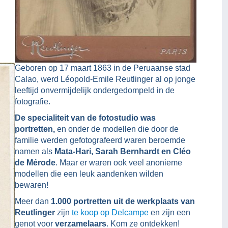
Geboren op 17 maart 1863 in de Peruaanse stad
Calao, werd Léopold-Emile Reutlinger al op jonge
leeftijd onvermijdelijk ondergedompeld in de
fotografie.
De specialiteit van de fotostudio was
portretten,
en onder de modellen die door de
familie werden gefotografeerd waren beroemde
namen als
Mata-Hari, Sarah Bernhardt en Cléo
de Mérode
. Maar er waren ook veel anonieme
modellen die een leuk aandenken wilden
bewaren!
Meer dan
1.000 portretten uit de werkplaats van
Reutlinger
zijn
te koop op Delcampe
en zijn een
genot voor
verzamelaars
. Kom ze ontdekken!