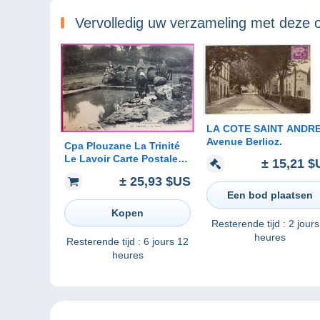
Vervolledig uw verzameling met deze 
LA COTE SAINT ANDRE
Avenue Berlioz.
Cpa Plouzane La Trinité
Le Lavoir Carte Postale
± 15,21 $
29 Finistère Rare Proche
± 25,93 $US
Brest Plouarzel St Renan
Een bod plaatsen
Guilers Le Conquet
Kopen
Resterende tijd :
2 jours
heures
Resterende tijd :
6 jours 12
heures