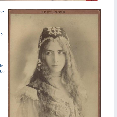
6-
ar
op
de
20e