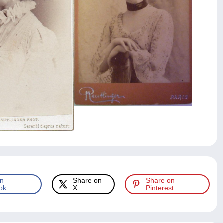
on
Share on
Share on
ok
X
Pinterest