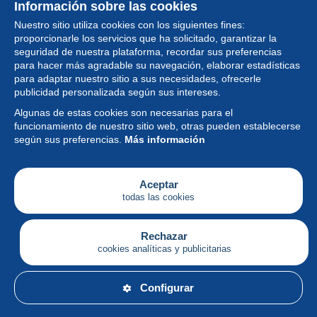
Información sobre las cookies
Nuestro sitio utiliza cookies con los siguientes fines:
proporcionarle los servicios que ha solicitado, garantizar la
seguridad de nuestra plataforma, recordar sus preferencias
para hacer más agradable su navegación, elaborar estadísticas
para adaptar nuestro sitio a sus necesidades, ofrecerle
Colección
publicidad personalizada según sus intereses.
Algunas de estas cookies son necesarias para el
Noticias
funcionamiento de nuestro sitio web, otras pueden establecerse
según sus preferencias.
Más información
Funcionalidad
Empresa
Aceptar
todas las cookies
Servicios
Escribir
Rechazar
cookies analíticas y publicitarias
Español
Configurar
© Delcampe International srl - Todos los derechos