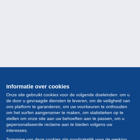
Informatie over cookies
Onze site gebruikt cookies voor de volgende doeleinden: om u
de door u gevraagde diensten te leveren, om de veiligheid van
ons platform te garanderen, om uw voorkeuren te onthouden
om het surfen aangenamer te maken, om statistieken op te
stellen om onze site aan uw behoeften aan te passen, om u
gepersonaliseerde reclame aan te bieden volgens uw
Collectie
interesses.
Sommige van deze cookies zijn noodzakelijk voor de werking