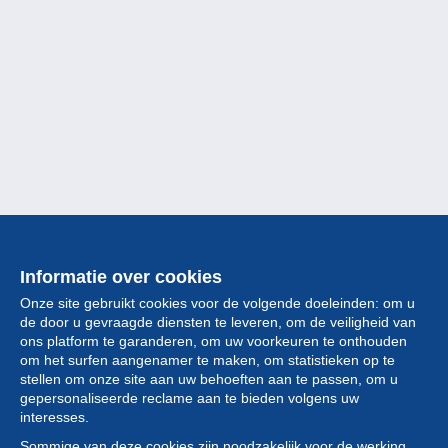
Informatie over cookies
Onze site gebruikt cookies voor de volgende doeleinden: om u
de door u gevraagde diensten te leveren, om de veiligheid van
ons platform te garanderen, om uw voorkeuren te onthouden
om het surfen aangenamer te maken, om statistieken op te
stellen om onze site aan uw behoeften aan te passen, om u
gepersonaliseerde reclame aan te bieden volgens uw
Collectie
interesses.
Sommige van deze cookies zijn noodzakelijk voor de werking