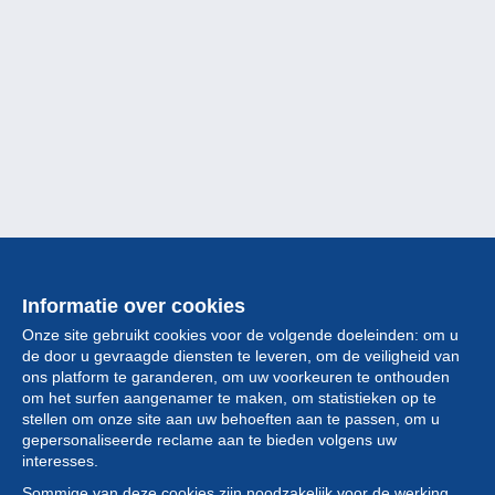
Informatie over cookies
Onze site gebruikt cookies voor de volgende doeleinden: om u
de door u gevraagde diensten te leveren, om de veiligheid van
ons platform te garanderen, om uw voorkeuren te onthouden
om het surfen aangenamer te maken, om statistieken op te
stellen om onze site aan uw behoeften aan te passen, om u
gepersonaliseerde reclame aan te bieden volgens uw
Collectie
interesses.
Sommige van deze cookies zijn noodzakelijk voor de werking