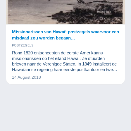
Missionarissen van Hawaï: postzegels waarvoor een
misdaad zou worden begaan…
POSTZEGELS
Rond 1820 ontscheepten de eerste Amerikaans
missionarissen op het eiland Hawaï. Ze stuurden
brieven naar de Verenigde Staten. In 1849 installeert de
Hawaïaanse regering haar eerste postkantoor en twee
jaar later worden de eerste postzegels gedrukt. Omwille
14 August 2018
van het gebruik werden deze postzegels
“Missionarissen van Hawaï” genoemd. Ze hebben de
zichtwaarde 2 cent, 5 cent en 13 cent. Het zijn bijzonder
zeldzame postzegels waarover we nu wat m