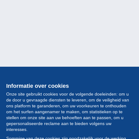
Informatie over cookies
Onze site gebruikt cookies voor de volgende doeleinden: om u
de door u gevraagde diensten te leveren, om de veiligheid van
ons platform te garanderen, om uw voorkeuren te onthouden
om het surfen aangenamer te maken, om statistieken op te
stellen om onze site aan uw behoeften aan te passen, om u
gepersonaliseerde reclame aan te bieden volgens uw
Collectie
interesses.
Sommige van deze cookies zijn noodzakelijk voor de werking