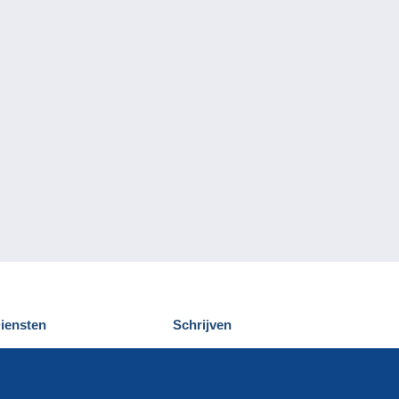
iensten
Schrijven
elcampe ontdekken
Een bericht
ontact
verzenden