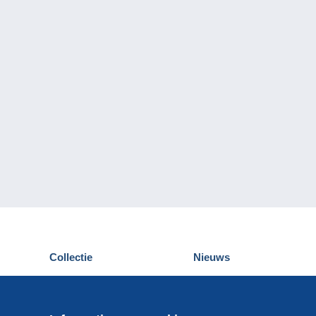
Collectie
Nieuws
Postkaarten
Delcampe Evenementen
Postzegels
Wedstrijden
Munten en Bankbiljetten