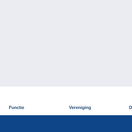
Functie
Vereniging
D
Nieuwigheden
Wie zijn wij
D
Tips
Privacy
C
Commercieel