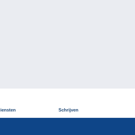
iensten
Schrijven
elcampe ontdekken
Een bericht
ontact
verzenden