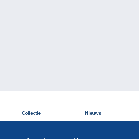
Collectie
Nieuws
Postkaarten
Delcampe Evenementen
Postzegels
Wedstrijden
Munten en Bankbiljetten