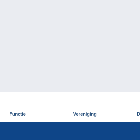
Functie
Vereniging
D
Nieuwigheden
Wie zijn wij
D
Tips
Privacy
C
Commercieel