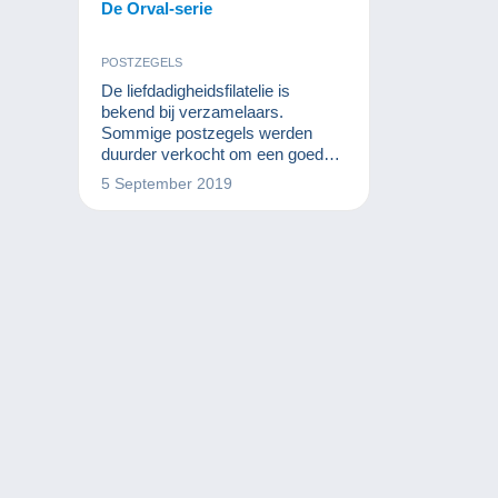
De Orval-serie
POSTZEGELS
De liefdadigheidsfilatelie is
bekend bij verzamelaars.
Sommige postzegels werden
duurder verkocht om een goed
doel te sponsoren. De heropbouw
5 September 2019
van de abdij van Orval in België is
dan ook voor een groot deel te
danken aan de filatelie.