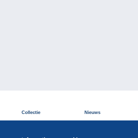
Collectie
Nieuws
Postkaarten
Delcampe Evenementen
Postzegels
Wedstrijden
Munten en Bankbiljetten