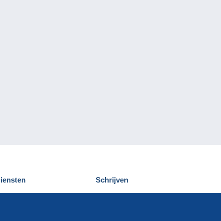
iensten
Schrijven
elcampe ontdekken
Een bericht
ontact
verzenden