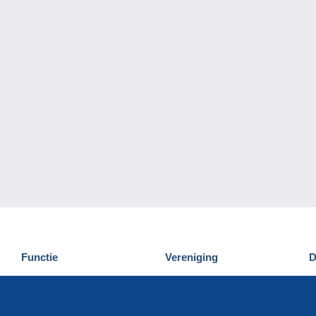
Functie
Vereniging
D
Nieuwigheden
Wie zijn wij
D
Tips
Privacy
C
Commercieel