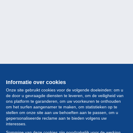
Informatie over cookies
Onze site gebruikt cookies voor de volgende doeleinden: om u
de door u gevraagde diensten te leveren, om de veiligheid van
ons platform te garanderen, om uw voorkeuren te onthouden
om het surfen aangenamer te maken, om statistieken op te
stellen om onze site aan uw behoeften aan te passen, om u
gepersonaliseerde reclame aan te bieden volgens uw
Collectie
interesses.
Sommige van deze cookies zijn noodzakelijk voor de werking