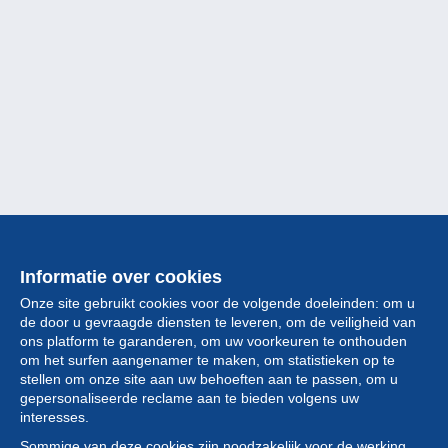
Informatie over cookies
Onze site gebruikt cookies voor de volgende doeleinden: om u
de door u gevraagde diensten te leveren, om de veiligheid van
ons platform te garanderen, om uw voorkeuren te onthouden
om het surfen aangenamer te maken, om statistieken op te
stellen om onze site aan uw behoeften aan te passen, om u
gepersonaliseerde reclame aan te bieden volgens uw
Collectie
interesses.
Sommige van deze cookies zijn noodzakelijk voor de werking