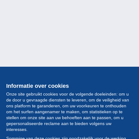
Informatie over cookies
Onze site gebruikt cookies voor de volgende doeleinden: om u
de door u gevraagde diensten te leveren, om de veiligheid van
ons platform te garanderen, om uw voorkeuren te onthouden
om het surfen aangenamer te maken, om statistieken op te
stellen om onze site aan uw behoeften aan te passen, om u
gepersonaliseerde reclame aan te bieden volgens uw
Collectie
interesses.
Sommige van deze cookies zijn noodzakelijk voor de werking