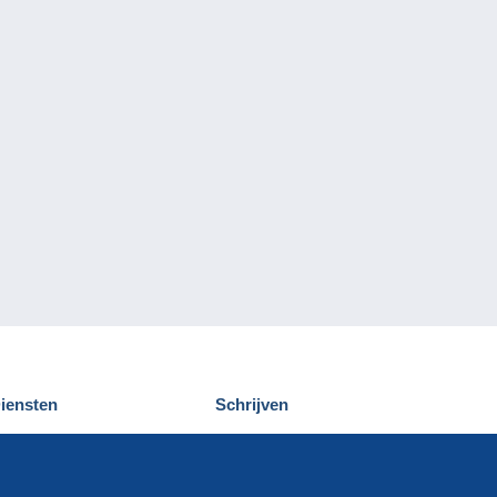
iensten
Schrijven
elcampe ontdekken
Een bericht
ontact
verzenden