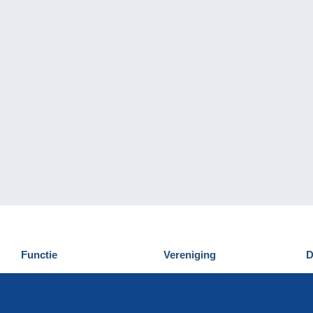
Functie
Vereniging
D
Nieuwigheden
Wie zijn wij
D
Tips
Privacy
C
Commercieel