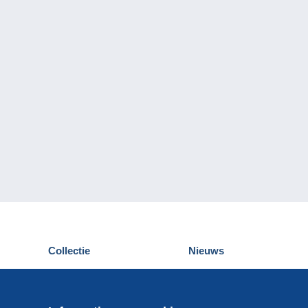
Collectie
Nieuws
Postkaarten
Delcampe Evenementen
Postzegels
Wedstrijden
Munten en Bankbiljetten