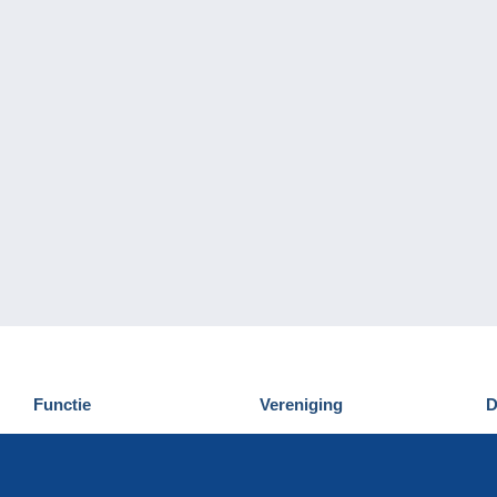
Functie
Vereniging
D
Nieuwigheden
Wie zijn wij
D
Tips
Privacy
C
Commercieel