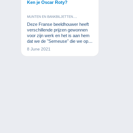
Ken je Oscar Roty?
MUNTEN EN BANKBILJETTEN
POSTZEGELS
Deze Franse beeldhouwer heeft
verschillende prijzen gewonnen
voor zijn werk en het is aan hem
dat we de "Semeuse" die we op
de munten en postzegels vonden
8 June 2021
te danken hebben. We vertellen je
het verhaal in deze video.