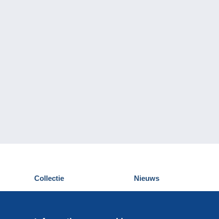
Collectie
Nieuws
Postkaarten
Delcampe Evenementen
Postzegels
Wedstrijden
Munten en Bankbiljetten