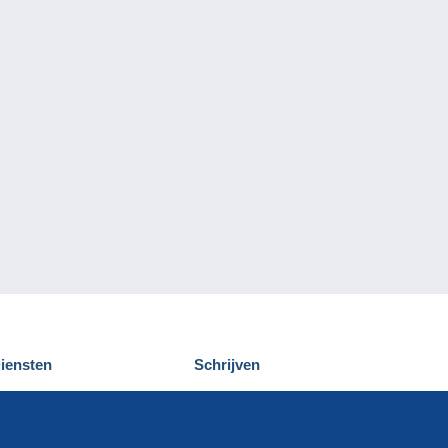
iensten
Schrijven
elcampe ontdekken
Een bericht
ontact
verzenden