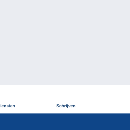
iensten
Schrijven
elcampe ontdekken
Een bericht
ontact
verzenden