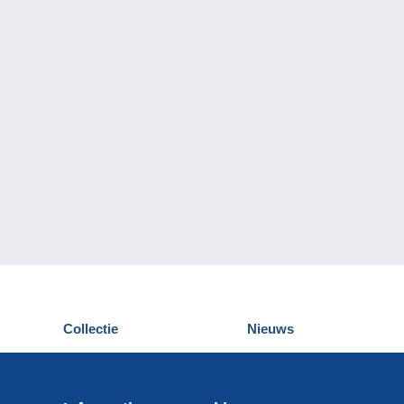
Collectie
Nieuws
Postkaarten
Delcampe Evenementen
Postzegels
Wedstrijden
Munten en Bankbiljetten