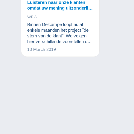
Luisteren naar onze klanten
omdat uw mening uitzonderlijk
belangrijk is
VARIA
Binnen Delcampe loopt nu al
enkele maanden het project "de
stem van de klant". We volgen
hier verschillende voorstellen om
samen met u Delcampe van
13 March 2019
morgen gestalte te geven.