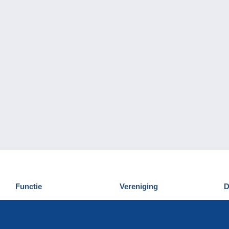
Functie
Vereniging
D
Nieuwigheden
Wie zijn wij
D
Tips
Privacy
C
Commercieel