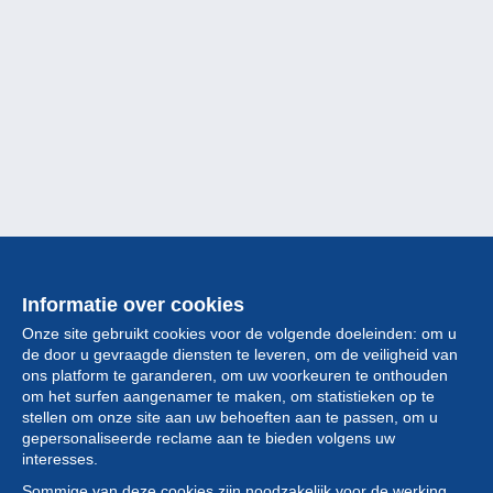
Informatie over cookies
Onze site gebruikt cookies voor de volgende doeleinden: om u
de door u gevraagde diensten te leveren, om de veiligheid van
ons platform te garanderen, om uw voorkeuren te onthouden
om het surfen aangenamer te maken, om statistieken op te
stellen om onze site aan uw behoeften aan te passen, om u
gepersonaliseerde reclame aan te bieden volgens uw
Collectie
interesses.
Sommige van deze cookies zijn noodzakelijk voor de werking