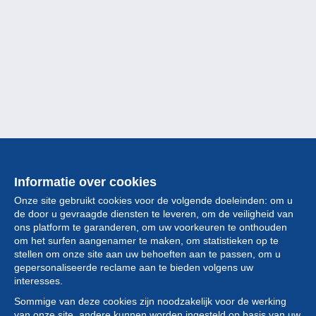
Informatie over cookies
Onze site gebruikt cookies voor de volgende doeleinden: om u
de door u gevraagde diensten te leveren, om de veiligheid van
ons platform te garanderen, om uw voorkeuren te onthouden
om het surfen aangenamer te maken, om statistieken op te
stellen om onze site aan uw behoeften aan te passen, om u
gepersonaliseerde reclame aan te bieden volgens uw
Collectie
interesses.
Sommige van deze cookies zijn noodzakelijk voor de werking
Nieuws
van onze site, andere kunnen worden ingesteld op basis van uw