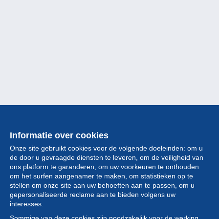
Informatie over cookies
Onze site gebruikt cookies voor de volgende doeleinden: om u
de door u gevraagde diensten te leveren, om de veiligheid van
ons platform te garanderen, om uw voorkeuren te onthouden
om het surfen aangenamer te maken, om statistieken op te
stellen om onze site aan uw behoeften aan te passen, om u
gepersonaliseerde reclame aan te bieden volgens uw
Collectie
interesses.
Sommige van deze cookies zijn noodzakelijk voor de werking