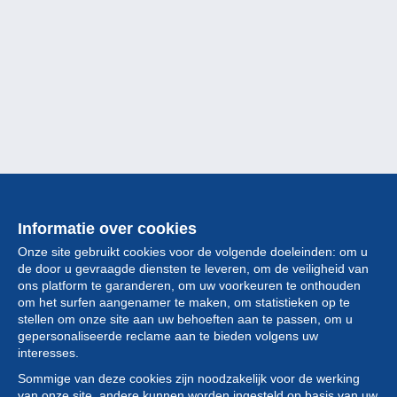
Informatie over cookies
Onze site gebruikt cookies voor de volgende doeleinden: om u
de door u gevraagde diensten te leveren, om de veiligheid van
ons platform te garanderen, om uw voorkeuren te onthouden
om het surfen aangenamer te maken, om statistieken op te
stellen om onze site aan uw behoeften aan te passen, om u
gepersonaliseerde reclame aan te bieden volgens uw
Collectie
interesses.
Sommige van deze cookies zijn noodzakelijk voor de werking
Nieuws
van onze site, andere kunnen worden ingesteld op basis van uw