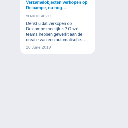
Verzamelobjecten verkopen op
Delcampe, nu nog
gemakkelijker!
VERKOOPADVIES
Denkt u dat verkopen op
Delcampe moeilijk is? Onze
teams hebben gewerkt aan de
creatie van een automatische
assistent die deze stap
20 June 2019
gemakkelijker voor u zal maken.