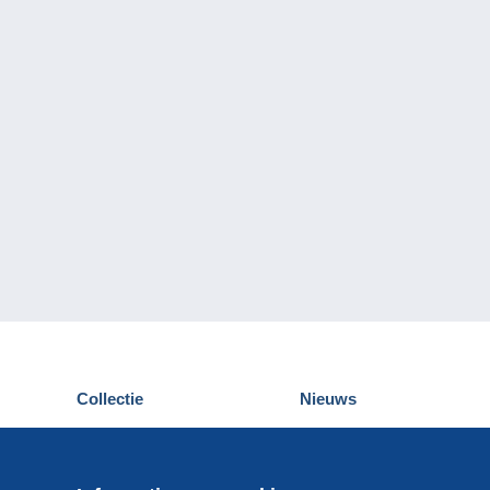
Collectie
Nieuws
Postkaarten
Delcampe Evenementen
Postzegels
Wedstrijden
Munten en Bankbiljetten