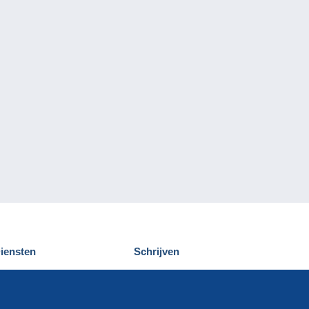
iensten
Schrijven
elcampe ontdekken
Een bericht
ontact
verzenden