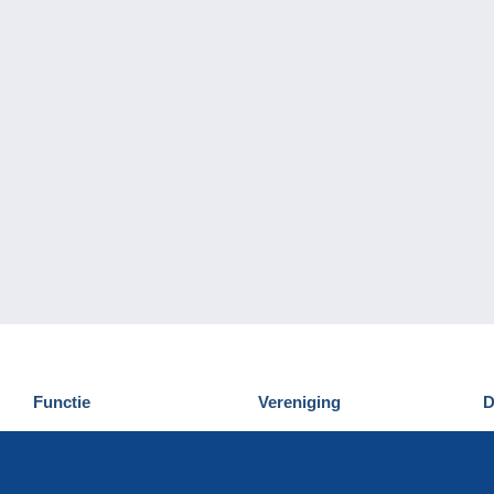
Functie
Vereniging
D
Nieuwigheden
Wie zijn wij
D
Tips
Privacy
C
Commercieel