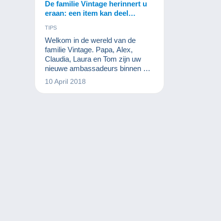
De familie Vintage herinnert u
eraan: een item kan deel
uitmaken van verschillende
TIPS
collecties!
Welkom in de wereld van de
familie Vintage. Papa, Alex,
Claudia, Laura en Tom zijn uw
nieuwe ambassadeurs binnen de
verzamelwereld. Elke maand
10 April 2018
vertellen ze u, in enkele kadertjes,
korte verhalen over situaties die
zich kunnen voordoen in een
familie verzamelaars. We hopen
dat u hen sympathiek vindt!