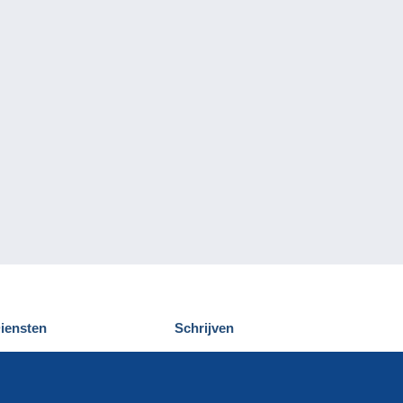
iensten
Schrijven
elcampe ontdekken
Een bericht
ontact
verzenden