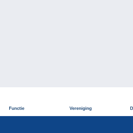
Functie
Vereniging
D
Nieuwigheden
Wie zijn wij
D
Tips
Privacy
C
Commercieel