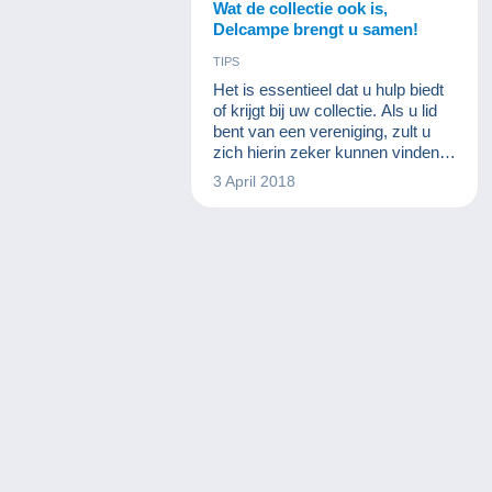
Wat de collectie ook is,
Delcampe brengt u samen!
TIPS
Het is essentieel dat u hulp biedt
of krijgt bij uw collectie. Als u lid
bent van een vereniging, zult u
zich hierin zeker kunnen vinden,
omdat u gewend bent om uw
3 April 2018
kennis te delen of advies te
krijgen van andere leden die meer
ervaring hebben op dit of dat
gebied.