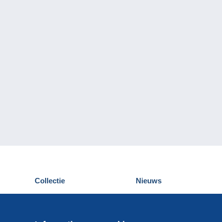
Collectie
Nieuws
Postkaarten
Delcampe Evenementen
Postzegels
Wedstrijden
Munten en Bankbiljetten