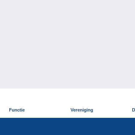
Functie
Vereniging
D
Nieuwigheden
Wie zijn wij
D
Tips
Privacy
C
Commercieel