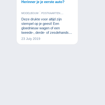
Herinner je je eerste auto?
MODELBOUW
POSTKAARTEN
SPELLETJES
Deze drukte voor altijd zijn
stempel op je geest! Een
gloednieuw wagen of een
tweede-, derde- of zesdehands
model, uw eerste auto was het
23 July 2019
synoniem van uw vrijheid!