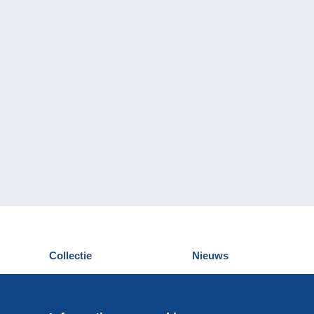
Collectie
Nieuws
Postkaarten
Delcampe Evenementen
Postzegels
Wedstrijden
Munten en Bankbiljetten