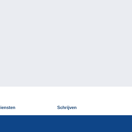
iensten
Schrijven
elcampe ontdekken
Een bericht
ontact
verzenden