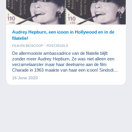
Audrey Hepburn, een icoon in Hollywood en in de
filatelie!
FILM EN BIOSCOOP
POSTZEGELS
De allermooiste ambassadrice van de filatelie blijft
zonder meer Audrey Hepburn. Ze was niet alleen een
verzamelaarster maar haar deelname aan de film
Charade in 1963 maakte van haar een icoon! Sindsdien
heeft de filatelie haar eer bewezen. Ze staat zelfs op een
16 June 2020
van de duurste moderne postzegels ter wereld.