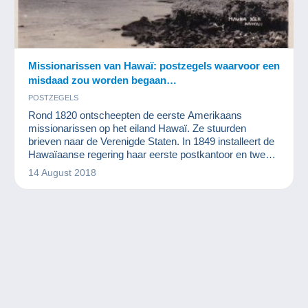
Missionarissen van Hawaï: postzegels waarvoor een
misdaad zou worden begaan…
POSTZEGELS
Rond 1820 ontscheepten de eerste Amerikaans
missionarissen op het eiland Hawaï. Ze stuurden
brieven naar de Verenigde Staten. In 1849 installeert de
Hawaïaanse regering haar eerste postkantoor en twee
jaar later worden de eerste postzegels gedrukt. Omwille
14 August 2018
van het gebruik werden deze postzegels
“Missionarissen van Hawaï” genoemd. Ze hebben de
zichtwaarde 2 cent, 5 cent en 13 cent. Het zijn bijzonder
zeldzame postzegels waarover we nu wat m