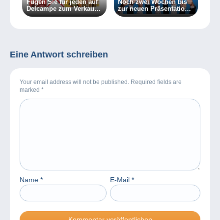
Fügen Sie für jeden auf
Noch zwei Wochen bis
Delcampe zum Verkauf
zur neuen Präsentation
eingestellten Artikel
Ihrer Artikellisten!
mindestens ein Bild
hinzu!
Eine Antwort schreiben
Your email address will not be published. Required fields are
marked
*
Name
*
E-Mail
*