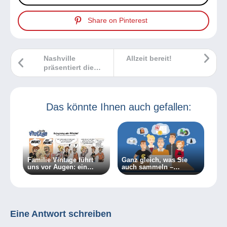
Share on Pinterest
Nashville
Allzeit bereit!
präsentiert die
Rolling-Stones-
Collection
Das könnte Ihnen auch gefallen:
Familie Vintage führt
Ganz gleich, was Sie
uns vor Augen: ein
auch sammeln –
Objekt kann auch zu
Delcampe bringt Sie mit
mehreren Sammlungen
Gleichgesinnten
passen.
zusammen!
Eine Antwort schreiben