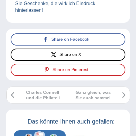
Sie Geschenke, die wirklich Eindruck
hinterlassen!
Share on Facebook
Share on X
Share on Pinterest
Charles Connell
Ganz gleich, was
und die Philatelie
Sie auch sammeln
von
– Delcampe bringt
Neubraunschweig
Sie mit
Gleichgesinnten
zusammen!
Das könnte Ihnen auch gefallen: