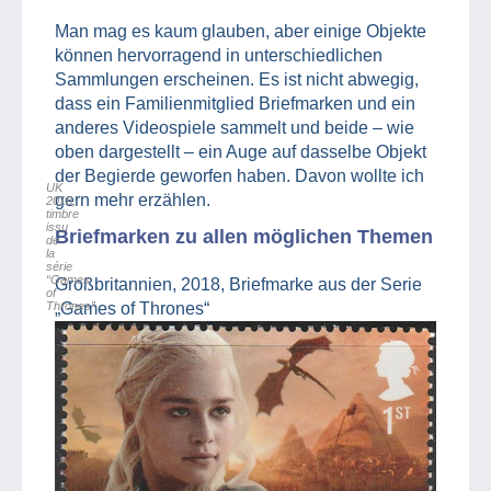
Man mag es kaum glauben, aber einige Objekte
können hervorragend in unterschiedlichen
Sammlungen erscheinen. Es ist nicht abwegig,
dass ein Familienmitglied Briefmarken und ein
anderes Videospiele sammelt und beide – wie
oben dargestellt – ein Auge auf dasselbe Objekt
der Begierde geworfen haben. Davon wollte ich
UK
gern mehr erzählen.
2018,
timbre
issu
Briefmarken zu allen möglichen Themen
de
la
série
“Games
Großbritannien, 2018, Briefmarke aus der Serie
of
Thrones”
„Games of Thrones“