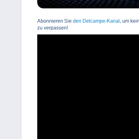
Abonnieren Sie
den Delcampe-Kanal
, um kei
zu verpassen!