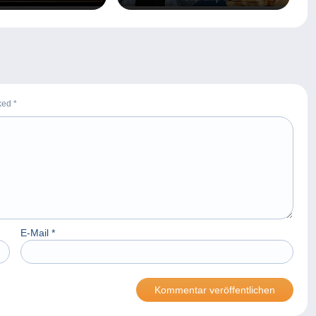
on Delcampe an
rked
*
E-Mail
*