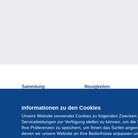
Sammlung
Neuigkeiten
Ansichtskarten
Delcampe-Ereignisse
Briefmarken
Gewinnspiel
Informationen zu den Cookies
Münzen und Banknoten
Unsere Website verwendet Cookies zu folgenden Zwecken:
Andere Sammlungen
Serviceleistungen zur Verfügung stellen zu können, um die 
Ihre Präferenzen zu speichern, um Ihnen das Surfen angeneh
denen wir unsere Website an Ihre Bedürfnisse anpassen un