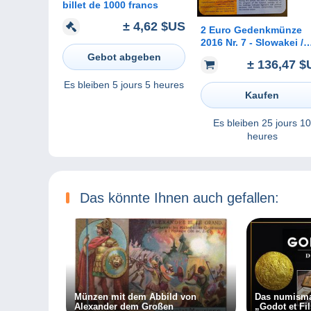
billet de 1000 francs
± 4,62 $US
2 Euro Gedenkmünze
2016 Nr. 7 - Slowakei /
Slovakia - Vorsitz EU B
Gebot abgeben
± 136,47 $
Coincard
Es bleiben
5 jours 5 heures
Kaufen
Es bleiben
25 jours 10
heures
Das könnte Ihnen auch gefallen:
Münzen mit dem Abbild von
Das numisma
Alexander dem Großen
„Godot et Fi