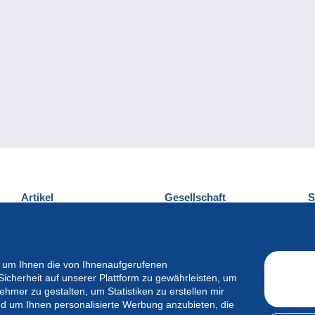
Artikel
Gesellschaft
S
Neuheiten
Über uns
E
Tipps
Privatleben
K
Kommerzielles
 um Ihnen die von Ihnenaufgerufenen
Sicherheit auf unserer Plattform zu gewährleisten, um
mer zu gestalten, um Statistiken zu erstellen mir
d um Ihnen personalisierte Werbung anzubieten, die