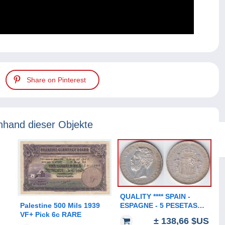
Share on Pinterest
nhand dieser Objekte
QUALITY **** SPAIN -
ESPAGNE - 5 PESETAS
Palestine 500 Mils 1939
1871 (74) AMADEO I -
VF+ Pick 6c RARE
± 138,66 $US
SILVER -ARGENT **** EN