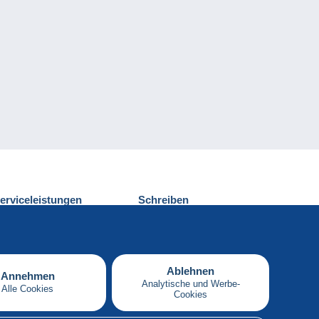
erviceleistungen
Schreiben
ntdecken Sie Delcampe
Einen Beitrag
ontakt
senden
Ablehnen
Annehmen
Analytische und Werbe-
Alle Cookies
Cookies