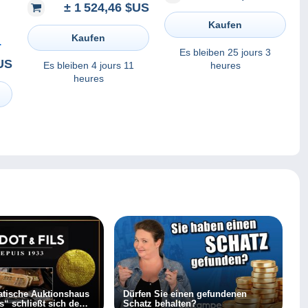
± 1 524,46 $US
ACHAT IMMEDIAT !!!
Kaufen
Kaufen
Es bleiben
25 jours 3
U
US
Es bleiben
4 jours 11
heures
heures
tische Auktionshaus
Dürfen Sie einen gefundenen
ls“ schließt sich dem
Schatz behalten?