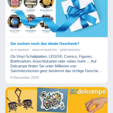
Sie suchen noch das ideale Geschenk?
ALTE PAPIERE
ANSICHTSKARTEN
BRIEFMARKEN
BÜCHER UND ZEITSCHRIFTEN
COMICS
ESSEN UND TRINKEN
Ob Vinyl-Schallplatten, LEGO®, Comics, Figuren,
KUNST UND ANTIQUITÄNTEN
MÜNZEN UND BANKNOTEN
Briefmarken, Ansichtskarten oder vieles mehr ... Auf
PHOTOGRAPHICA
SCHMUCK
SPIELZEUG
VINYL
Delcampe finden Sie unter Millionen von
Sammlerstücken ganz bestimmt das richtige Geschenk
für Ihre Lieben.
8 December 2025