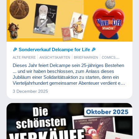
🎉 Sonderverkauf Delcampe for Life 🎉
ALTE PAPIERE
ANSICHTSKARTEN
BRIEFMARKEN
COMICS
DELCAMPE-EREIGNISSE
KUNST UND ANTIQUITÄNTEN
Dieses Jahr feiert Delcampe sein 25-jähriges Bestehen
MÜNZEN UND BANKNOTEN
SCHMUCK
WERBUNG
... und wir haben beschlossen, zum Anlass dieses
Jubiläum einer Solidaritätsaktion zu starten, denn ein
Vierteljahrhundert gemeinsamer Abenteuer verdient es
auch, denen die Hand zu reichen, die sie am
3 December 2025
dringendsten brauchen.