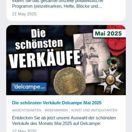
indem Sie das gesamte offizielle philatelistische
Programm (einzelmarken, Hefte, Blöcke und
aussergewöhnliche Kreationen) finden.
21 May 2025
Die schönsten Verkäufe Delcampe Mai 2025
ANSICHTSKARTEN
BRIEFMARKEN
KUNST UND ANTIQUITÄNTEN
MÜNZEN UND BANKNOTEN
PHOTOGRAPHICA
Entdecken Sie ab jetzt unsere Auswahl der schönsten
Verkäufe des Monats Mai 2025 auf Delcampe:
12 May 2025