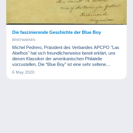
Die faszinierende Geschichte der Blue Boy
BRIEFMARKEN
Michel Pedrero, Präsident des Verbandes APCPO "Las
Abelhos" hat sich freundlicherweise bereit erklärt, uns
diesen Klassiker der amerikanischen Philatelie
vorzustellen. Die “Blue Boy” ist eine sehr seltene
Briefmarke, die 1847 vom Postamt der Stadt
6 May 2020
Alexandria, Virginia in den Vereinigten Staaten,
herausgegeben wurde. Die Blue Boy (wörtlich: blauer
Junge) verdankt ihren Namen dem Merkmal, das sie
einzigartig macht, nämlich ihrer Farbe. Dies