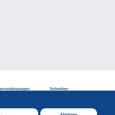
erviceleistungen
Schreiben
ntdecken Sie Delcampe
Einen Beitrag
ontakt
senden
Ablehnen