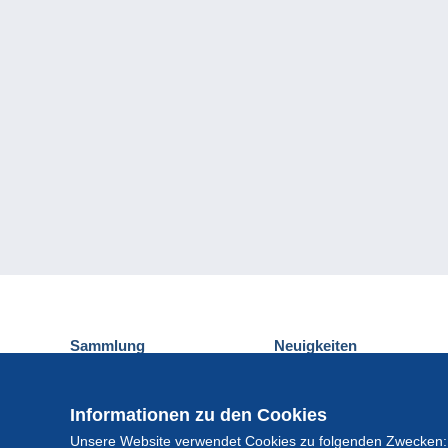
Sammlung
Neuigkeiten
Ansichtskarten
Delcampe-Ereignisse
Briefmarken
Gewinnspiel
Informationen zu den Cookies
Münzen und Banknoten
Unsere Website verwendet Cookies zu folgenden Zwecken:
Andere Sammlungen