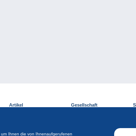
Artikel
Gesellschaft
S
Neuheiten
Über uns
E
Tipps
Privatleben
K
Kommerzielles
 um Ihnen die von Ihnenaufgerufenen