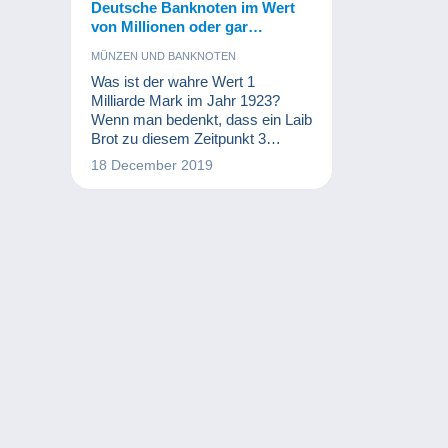
Deutsche Banknoten im Wert
von Millionen oder gar
Milliarden? Eine wertvolle
MÜNZEN UND BANKNOTEN
Sammlung!
Was ist der wahre Wert 1
Milliarde Mark im Jahr 1923?
Wenn man bedenkt, dass ein Laib
Brot zu diesem Zeitpunkt 3
Milliarden kostet, kann man
18 December 2019
davon ausgehen, dass man
selbst milliardenschwer nicht
wirklich reich war. Diese
Banknoten sind jedoch ein
bemerkenswerter Teil der
Weltwährungsgeschichte und
eine wahre Freude für
Numismatiker und andere
Sammler.