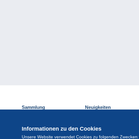
Sammlung
Neuigkeiten
Ansichtskarten
Delcampe-Ereignisse
Briefmarken
Gewinnspiel
Informationen zu den Cookies
Münzen und Banknoten
Unsere Website verwendet Cookies zu folgenden Zwecken:
Andere Sammlungen