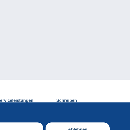
erviceleistungen
Schreiben
ntdecken Sie Delcampe
Einen Beitrag
ontakt
senden
Ablehnen