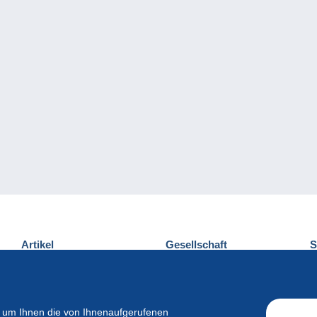
Artikel
Gesellschaft
S
Neuheiten
Über uns
E
Tipps
Privatleben
K
Kommerzielles
 um Ihnen die von Ihnenaufgerufenen