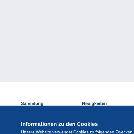
Sammlung
Neuigkeiten
Ansichtskarten
Delcampe-Ereignisse
Briefmarken
Gewinnspiel
Informationen zu den Cookies
Münzen und Banknoten
Unsere Website verwendet Cookies zu folgenden Zwecken:
Andere Sammlungen