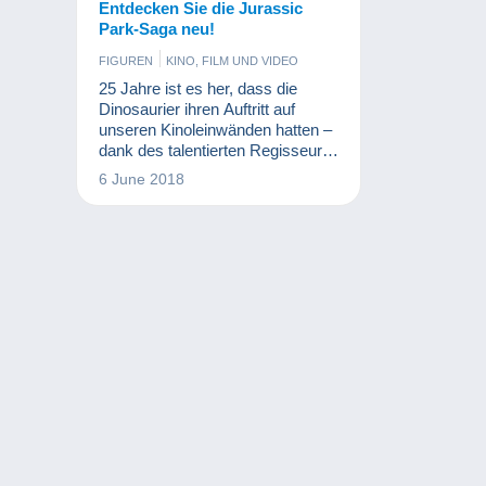
Entdecken Sie die Jurassic
Park-Saga neu!
FIGUREN
KINO, FILM UND VIDEO
25 Jahre ist es her, dass die
Dinosaurier ihren Auftritt auf
unseren Kinoleinwänden hatten –
dank des talentierten Regisseurs
Steven Spielberg, der das Buch
6 June 2018
von Michael Crichton adaptierte
und mit den Filmen sowie den
dazugehörigen
Merchandisingartikeln enorme
Gewinne erzielte! Eine Kollektion
fast so groß wie ein T-Rex!