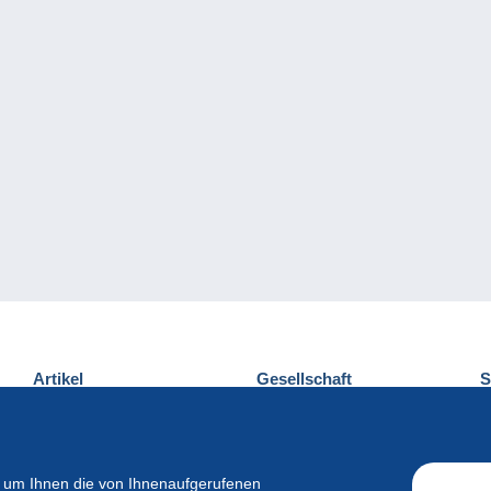
Artikel
Gesellschaft
S
Neuheiten
Über uns
E
Tipps
Privatleben
K
Kommerzielles
 um Ihnen die von Ihnenaufgerufenen