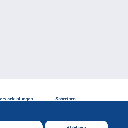
erviceleistungen
Schreiben
ntdecken Sie Delcampe
Einen Beitrag
ontakt
senden
Ablehnen