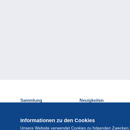
Sammlung
Neuigkeiten
Ansichtskarten
Delcampe-Ereignisse
Briefmarken
Gewinnspiel
Informationen zu den Cookies
Münzen und Banknoten
Unsere Website verwendet Cookies zu folgenden Zwecken:
Andere Sammlungen