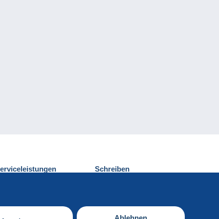
erviceleistungen
Schreiben
ntdecken Sie Delcampe
Einen Beitrag
ontakt
senden
Ablehnen