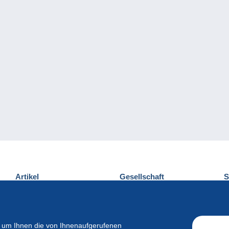
Artikel
Gesellschaft
S
Neuheiten
Über uns
E
Tipps
Privatleben
K
Kommerzielles
 um Ihnen die von Ihnenaufgerufenen