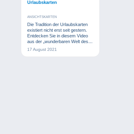
Urlaubskarten
ANSICHTSKARTEN
Die Tradition der Urlaubskarten
existiert nicht erst seit gestern.
Entdecken Sie in diesem Video
aus der „wunderbaren Welt des
Sammelns“, wie Ihre
17 August 2021
Lieblingsseebäder früher
ausgesehen haben und welche
Postkarten gegen Ende des 19.
Jahrhunderts aus dem Urlaub
verschickt wurden.