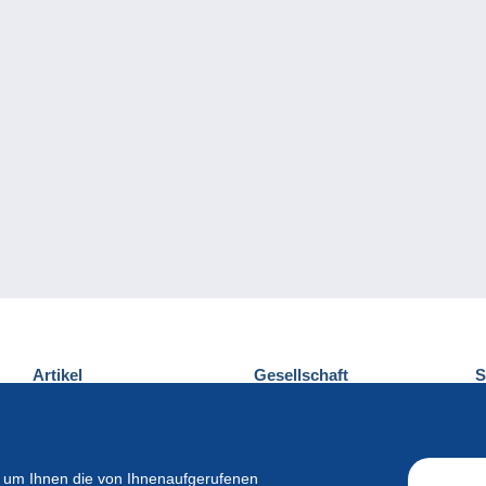
Artikel
Gesellschaft
S
Neuheiten
Über uns
E
Tipps
Privatleben
K
Kommerzielles
 um Ihnen die von Ihnenaufgerufenen