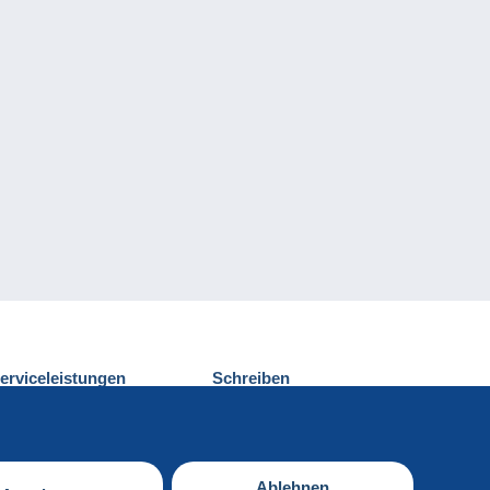
erviceleistungen
Schreiben
ntdecken Sie Delcampe
Einen Beitrag
ontakt
senden
Ablehnen