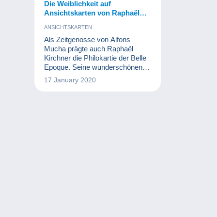
Die Weiblichkeit auf
Ansichtskarten von Raphaël
Kirchner
ANSICHTSKARTEN
Als Zeitgenosse von Alfons
Mucha prägte auch Raphaël
Kirchner die Philokartie der Belle
Epoque. Seine wunderschönen
Frauen erfreuen sich bei
17 January 2020
Sammlern auch heute noch
großer Beliebtheit.