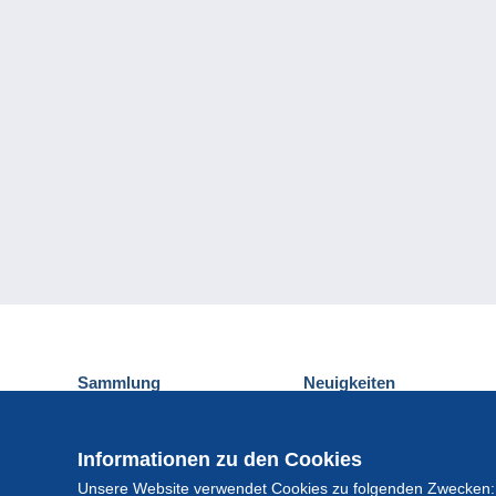
Sammlung
Neuigkeiten
Ansichtskarten
Delcampe-Ereignisse
Briefmarken
Gewinnspiel
Informationen zu den Cookies
Münzen und Banknoten
Unsere Website verwendet Cookies zu folgenden Zwecken:
Andere Sammlungen