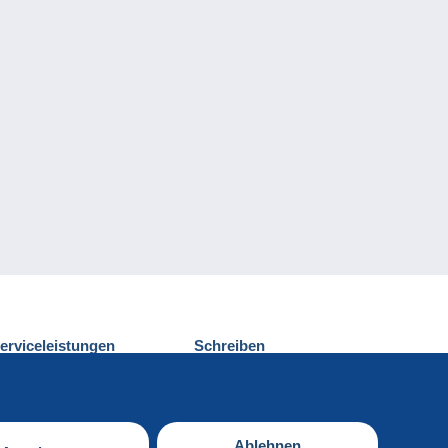
erviceleistungen
Schreiben
ntdecken Sie Delcampe
Einen Beitrag
ontakt
senden
Ablehnen