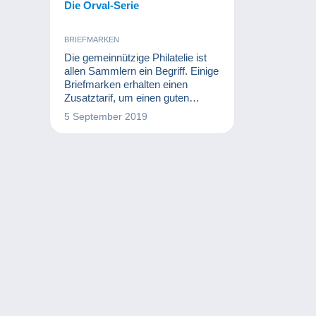
Die Orval-Serie
BRIEFMARKEN
Die gemeinnützige Philatelie ist
allen Sammlern ein Begriff. Einige
Briefmarken erhalten einen
Zusatztarif, um einen guten
Zweck zu unterstützen. In dieser
5 September 2019
Hinsicht hat der Wiederaufbau der
Abtei von Orval in Belgien der
Philatelie viel zu verdanken.