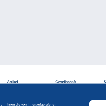
Artikel
Gesellschaft
S
Neuheiten
Über uns
E
Tipps
Privatleben
K
Kommerzielles
 um Ihnen die von Ihnenaufgerufenen