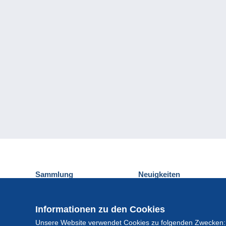
Sammlung
Neuigkeiten
Ansichtskarten
Delcampe-Ereignisse
Briefmarken
Gewinnspiel
Informationen zu den Cookies
Münzen und Banknoten
Unsere Website verwendet Cookies zu folgenden Zwecken:
Andere Sammlungen