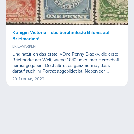
Königin Victoria – das berühmteste Bildnis auf
Briefmarken!
BRIEFMARKEN
Und natürlich das erste! «One Penny Black», die erste
Briefmarke der Welt, wurde 1840 unter ihrer Herrschaft
herausgegeben. Deshalb ist es ganz normal, dass
darauf auch ihr Porträt abgebildet ist. Neben der
Tatsache, dass das britische Empire damals gerade
29 January 2020
seine Blütezeit erlebte, brauchte es nicht viel mehr, um
sicherzustellen, dass Königin Victoria zur
symbolträchtigsten Figur der Philatelie wurde. An dieser
Stelle prägte Königin Victo